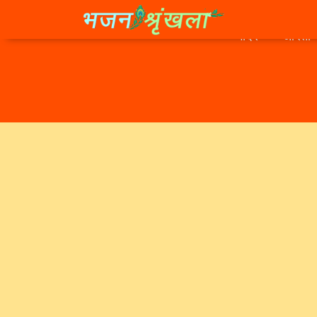
मंदिर
आरती