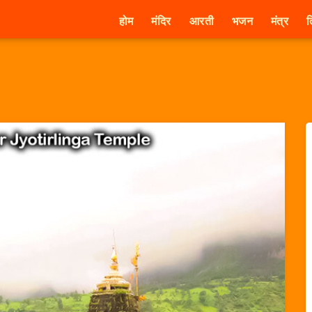
होम
मंदिर
आरती
भजन
मंत्र
त