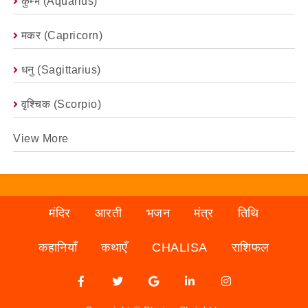
कुम्भ (Aquarius)
मकर (capricorn)
धनु (Sagittarius)
वृश्चिक (scorpio)
View More
मंदिर
आरती
भजन
मंत्र
तिथि
कहानियाँ
कथाएँ
CHALISA
राशिफल