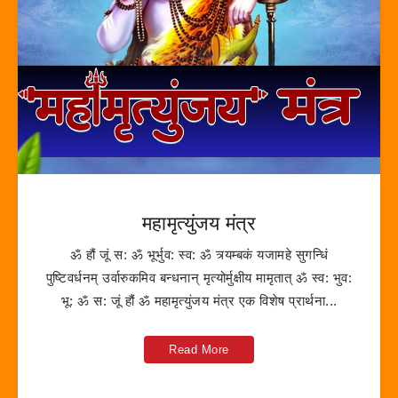
महामृत्युंजय मंत्र
ॐ हौं जूं स: ॐ भूर्भुव: स्व: ॐ त्र्यम्बकं यजामहे सुगन्धिं
पुष्टिवर्धनम् उर्वारुकमिव बन्धनान् मृत्योर्मुक्षीय मामृतात् ॐ स्व: भुव:
भू: ॐ स: जूं हौं ॐ महामृत्युंजय मंत्र एक विशेष प्रार्थना...
Read More