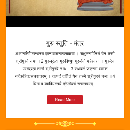
गुरु स्तुति - मंत्र
अज्ञानतिमिरान्धस्य ज्ञानाञ्जनशलाकया । चक्षुरुन्मीलितं येन तस्मै
श्रीगुरवे नमः ॥2 गुरुर्ब्रह्मा गुरुर्विष्णुः गुरुर्देवो महेश्वरः । गुरुरेव
परम्ब्रह्म तस्मै श्रीगुरवे नमः ॥3 स्थावरं जङ्गमं व्याप्तं
यत्किञ्चित्सचराचरम् । तत्पदं दर्शितं येन तस्मै श्रीगुरवे नमः ॥4
चिन्मयं व्यापियत्सर्वं त्रैलोक्यं सचराचरम्...
Read More