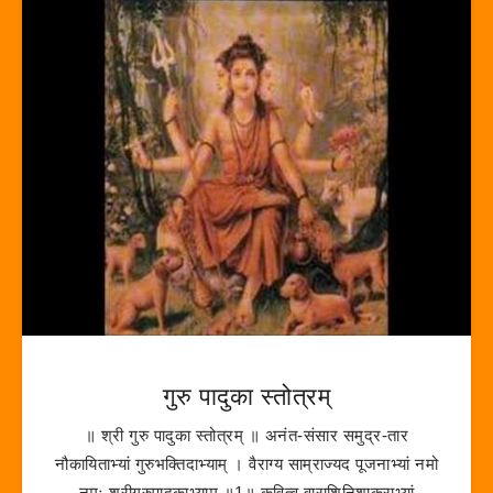
गुरु पादुका स्तोत्रम्
॥ श्री गुरु पादुका स्तोत्रम् ॥ अनंत-संसार समुद्र-तार
नौकायिताभ्यां गुरुभक्तिदाभ्याम् । वैराग्य साम्राज्यद पूजनाभ्यां नमो
नमः श्रीगुरुपादुकाभ्याम् ॥1॥ कवित्व वाराशिनिशाकराभ्यां