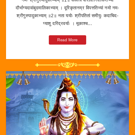
दौर्भाग्यदावांबुदमालिकाभ्याम् । दूरिकृतानम्र विपत्ततिभ्यां नमो नमः
श्रीगुरुपादुकाभ्याम् ॥2॥ नता ययोः श्रीपतितां समीयुः कदाचिद-
प्याशु दरिद्रवर्याः । मूकाश्च...
Read More