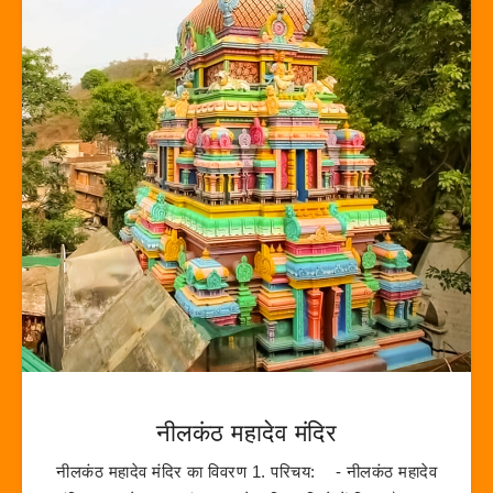
नीलकंठ महादेव मंदिर
नीलकंठ महादेव मंदिर का विवरण 1. परिचय: - नीलकंठ महादेव